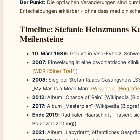
Der Punkt:
Die optischen Veränderungen sind durc
Entscheidungen erklärbar – ohne dass medizinisc
Timeline: Stefanie Heinzmanns Ka
Meilensteine
10. März 1989:
Geburt in Visp-Eyholz, Schwei
2007:
Einweisung in eine psychiatrische Klini
(WDR Kölner Treff)
)
2008:
Sieg bei Stefan Raabs Castingshow
„My Man Is a Mean Man“ (
Wikipedia (Biografie
2012:
Album „Chance of Rain“ (Wikipedia (Biog
2017:
Album „Masterplan“ (Wikipedia (Biografi
Ende 2019:
Radikaler Haarschnitt – rasiert si
Boulevardzeitung))
2021:
Album „Labyrinth“; öffentliches Gesprä