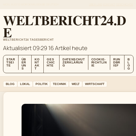
MON, AUG 10
MORGENAUSGABE
DEUTSCH
ÜBER UNS
KONTAKT
GESCHICHTE
WELTBERICHT24.D
E
WELTBERICHT24 TAGESBERICHT
Aktualisiert 09:29
16 Artikel heute
STAR
ÜB
KO
GES
DATENSCHUT
COOKIE-
RUN
B
TSEI
ER
NT
CHIC
ZERKLÄRUN
RICHTLIN
DBR
L
TE
UN
AK
HTE
G
IE
IEF
O
S
T
G
BLOG
LOKAL
POLITIK
TECHNIK
WELT
WIRTSCHAFT