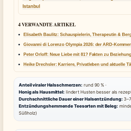
Istanbul
4 VERWANDTE ARTIKEL
Elisabeth Baulitz: Schauspielerin, Therapeutin & Ber
Giovanni di Lorenzo Olympia 2026: der ARD-Kommen
Peter Orloff: Neue Liebe mit 81? Fakten zu Beziehun
Heike Drechsler: Karriere, Privatleben und aktuelle Tä
Anteil viraler Halsschmerzen:
rund 90 % ·
Honig als Hausmittel:
lindert Husten besser als rezep
Durchschnittliche Dauer einer Halsentzündung:
3–7
Entzündungshemmende Teesorten mit Beleg:
mindes
Süßholz)