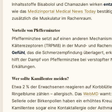
Inhaltsstoffe Bisabolol und Chamazulen wirken
ent
wie das
Medizinportal Medical News Today
bestäti
zusätzlich die Muskulatur im Rachenraum.
Vorteile von Pfefferminztee
Pfefferminztee setzt auf einen anderen Mechanismu
Kälterezeptoren (TRPM8) in der Mund- und Rachen
Gefühl
, das die Schmerzempfindung überlagert, erk
hilft der Dampf von Pfefferminztee bei verstopfter 
Erkältungen.
Wer sollte Kamillentee meiden?
Etwa 2 % der Erwachsenen reagieren auf Korbblütler
Ringelblume zählen – allergisch. Das
WebMD
warnt:
Sellerie oder Birkenpollen haben ein erhöhtes Kreuz
Kamillentee sogar eine Kontaktallergie oder Asthm