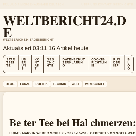
FRI, AUG 7
MORGENAUSGABE
DEUTSCH
ÜBER UNS
KONTAKT
GESCHICHTE
WELTBERICHT24.D
E
WELTBERICHT24 TAGESBERICHT
Aktualisiert 03:11
16 Artikel heute
STAR
ÜB
KO
GES
DATENSCHUT
COOKIE-
RUN
B
TSEI
ER
NT
CHIC
ZERKLÄRUN
RICHTLIN
DBR
L
TE
UN
AK
HTE
G
IE
IEF
O
S
T
G
BLOG
LOKAL
POLITIK
TECHNIK
WELT
WIRTSCHAFT
Be ter Tee bei Hal chmerzen:
LUKAS MARVIN WEBER SCHULZ • 2026-05-26 • GEPRUFT VON SOFIA WA