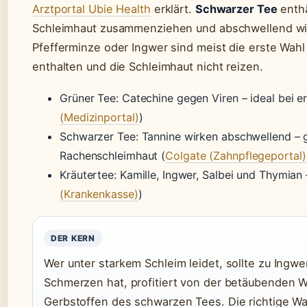
Arztportal Ubie Health
erklärt.
Schwarzer Tee
enthä
Schleimhaut zusammenziehen und abschwellend w
Pfefferminze oder Ingwer sind meist die erste Wahl
enthalten und die Schleimhaut nicht reizen.
Grüner Tee: Catechine gegen Viren – ideal bei er
(Medizinportal)
)
Schwarzer Tee: Tannine wirken abschwellend – g
Rachenschleimhaut (
Colgate (Zahnpflegeportal)
Kräutertee: Kamille, Ingwer, Salbei und Thymian
(Krankenkasse)
)
DER KERN
Wer unter starkem Schleim leidet, sollte zu Ingw
Schmerzen hat, profitiert von der betäubenden W
Gerbstoffen des schwarzen Tees. Die richtige Wa