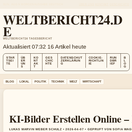
SUN, AUG 9
MORGENAUSGABE
DEUTSCH
ÜBER UNS
KONTAKT
GESCHICHTE
WELTBERICHT24.D
E
WELTBERICHT24 TAGESBERICHT
Aktualisiert 07:32
16 Artikel heute
STAR
ÜB
KO
GES
DATENSCHUT
COOKIE-
RUN
B
TSEI
ER
NT
CHIC
ZERKLÄRUN
RICHTLIN
DBR
L
TE
UN
AK
HTE
G
IE
IEF
O
S
T
G
BLOG
LOKAL
POLITIK
TECHNIK
WELT
WIRTSCHAFT
KI-Bilder Erstellen Online –
LUKAS MARVIN WEBER SCHULZ • 2026-04-07 • GEPRUFT VON SOFIA WA