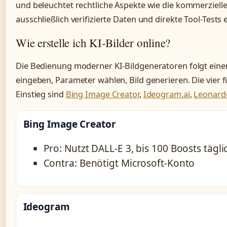
und beleuchtet rechtliche Aspekte wie die kommerzielle
ausschließlich verifizierte Daten und direkte Tool-Tests e
Wie erstelle ich KI-Bilder online?
Die Bedienung moderner KI-Bildgeneratoren folgt einem 
eingeben, Parameter wählen, Bild generieren. Die vier
Einstieg sind
Bing Image Creator
,
Ideogram.ai
,
Leonardo
Bing Image Creator
Pro: Nutzt DALL-E 3, bis 100 Boosts tägli
Contra: Benötigt Microsoft-Konto
Ideogram