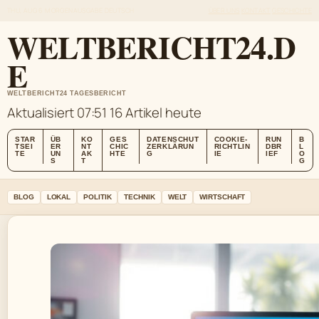
THU, AUG 6
MORGENAUSGABE
DEUTSCH
ÜBER UNS
KONTAKT
GESCHICHTE
WELTBERICHT24.D
E
WELTBERICHT24 TAGESBERICHT
Aktualisiert 07:51
16 Artikel heute
STAR
ÜB
KO
GES
DATENSCHUT
COOKIE-
RUN
B
TSEI
ER
NT
CHIC
ZERKLÄRUN
RICHTLIN
DBR
L
TE
UN
AK
HTE
G
IE
IEF
O
S
T
G
BLOG
LOKAL
POLITIK
TECHNIK
WELT
WIRTSCHAFT