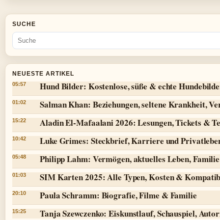
SUCHE
NEUESTE ARTIKEL
Hund Bilder: Kostenlose, süße & echte Hundebilde
05:57
Salman Khan: Beziehungen, seltene Krankheit, V
01:02
Aladin El-Mafaalani 2026: Lesungen, Tickets & T
15:22
Luke Grimes: Steckbrief, Karriere und Privatlebe
10:42
Philipp Lahm: Vermögen, aktuelles Leben, Famili
05:48
SIM Karten 2025: Alle Typen, Kosten & Kompatibi
01:03
Paula Schramm: Biografie, Filme & Familie
20:10
Tanja Szewczenko: Eiskunstlauf, Schauspiel, Autor
15:25