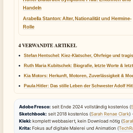
Handeln
Arabella Stanton: Alter, Nationalität und Hermine-
Rolle
4 VERWANDTE ARTIKEL
Stefan Hentschel: Kiez-Klatscher, Ohrfeige und tragi
Ruth Maria Kubitschek: Biografie, letzte Worte & letz
Kia Motors: Herkunft, Motoren, Zuverlässigkeit & Mo
Paula Hitler: Das stille Leben der Schwester Adolf Hit
Adobe Fresco:
seit Ende 2024 vollständig kostenlos (
Sketchbook:
seit 2018 kostenlos (
Sarah Renae Clark
) ·
Kleki:
komplett webbasiert, kein Download nötig (
Sara
Krita:
Fokus auf digitale Malerei und Animation (
TechR