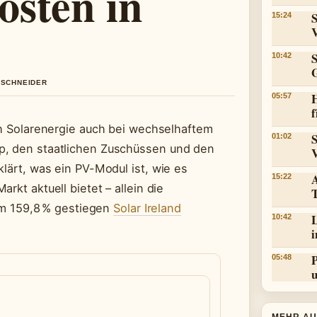
sten in
S
15:24
10:42
 SCHNEIDER
05:57
f
ich Solarenergie auch bei wechselhaftem
01:02
p, den staatlichen Zuschüssen und den
klärt, was ein PV-Modul ist, wie es
15:22
rkt aktuell bietet – allein die
 um 159,8 % gestiegen
Solar Ireland
L
10:42
05:48