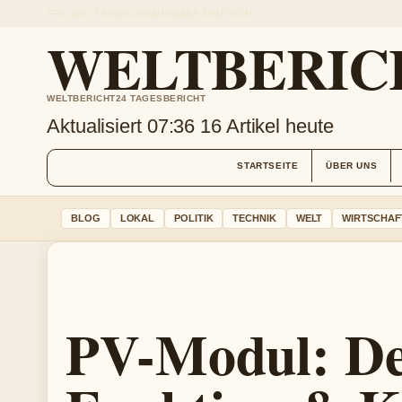
FRI, AUG 7
MORGENAUSGABE
DEUTSCH
WELTBERIC
WELTBERICHT24 TAGESBERICHT
Aktualisiert 07:36
16 Artikel heute
STARTSEITE
ÜBER UNS
BLOG
LOKAL
POLITIK
TECHNIK
WELT
WIRTSCHAF
PV-Modul: Def