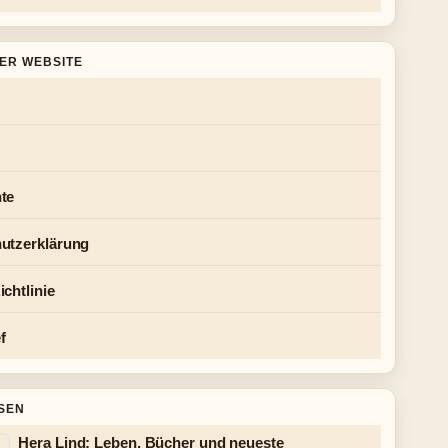
DER WEBSITE
te
utzerklärung
chtlinie
f
SEN
Hera Lind: Leben, Bücher und neueste