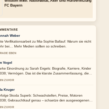
Wisdom Mike: Nationalität, Alter und Hüftverletzung
FC Bayern
OMMENTARE
nnah Weber
te Verifikationsarbeit zu Mia-Sophie Ballauf: Warum sie nicht
hr bei.... Mehr Medien sollten so schreiben.
RADE EBEN
m Vogel
arke Einordnung zu Sarah Engels: Biografie, Karriere, Kinder
038; Vermögen. Das ist die klarste Zusammenfassung, die
h heute gesehen habe.
MIN ZUVOR
la Kruger
rfolge Skoda Superb: Schwachstellen, Preise, Motoren
038; Gebrauchtkauf genau – schaetze den ausgewogenen
n hier.
MIN ZUVOR