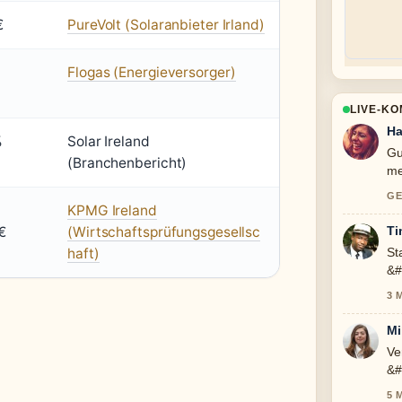
€
PureVolt (Solaranbieter Irland)
Flogas (Energieversorger)
LIVE-K
Ha
%
Solar Ireland
Gu
(Branchenbericht)
me
GE
KPMG Ireland
€
(Wirtschaftsprüfungsgesellsc
Ti
haft)
St
&#
ic
3 
Mi
Ve
&#
To
5 