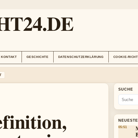
HT24.DE
KONTAKT
GESCHICHTE
DATENSCHUTZERKLÄRUNG
COOKIE-RICHT
T
SUCHE
inition,
NEUESTE
05:51
B