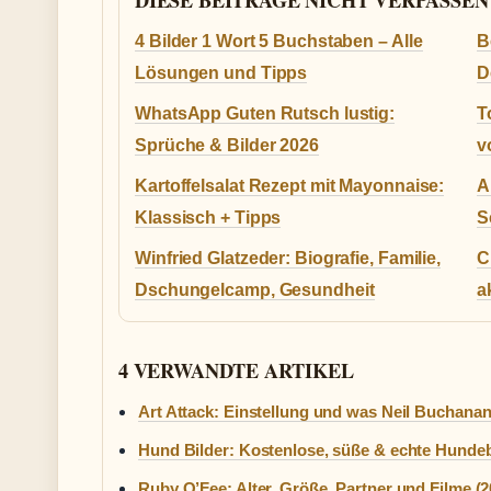
DIESE BEITRAGE NICHT VERPASSEN
4 Bilder 1 Wort 5 Buchstaben – Alle
B
Lösungen und Tipps
D
WhatsApp Guten Rutsch lustig:
T
Sprüche & Bilder 2026
v
Kartoffelsalat Rezept mit Mayonnaise:
A
Klassisch + Tipps
S
Winfried Glatzeder: Biografie, Familie,
C
Dschungelcamp, Gesundheit
a
4 VERWANDTE ARTIKEL
Art Attack: Einstellung und was Neil Buchana
Hund Bilder: Kostenlose, süße & echte Hundeb
Ruby O’Fee: Alter, Größe, Partner und Filme (2