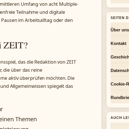
m mittleren Umfang von acht Multiple-
tenfreie Teilnahme und digitale
SEITEN 
 Pausen im Arbeitsalltag oder den
Über uns
ei ZEIT?
Kontakt
Geschich
nsspiel, das die Redaktion von ZEIT
r, die über das reine
Datensch
hme aktiv überprüfen möchten. Die
Cookie-Ri
 und Allgemeinwissen spiegelt das
Rundbrie
ar
emeinen Themen
AUCH LE