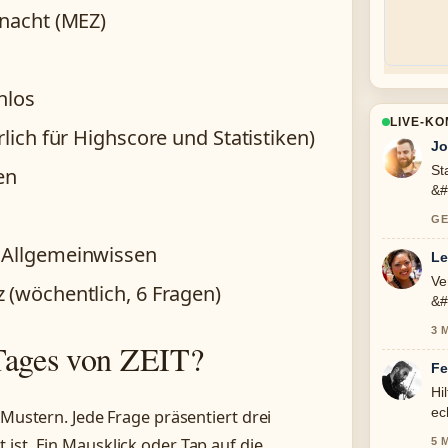
rnacht (MEZ)
nlos
LIVE-K
rlich für Highscore und Statistiken)
Jo
St
en
&#
ic
GE
 Allgemeinwissen
Le
Ve
 (wöchentlich, 6 Fragen)
&#
To
3 
 Tages von ZEIT?
Fe
Hi
ec
-Mustern. Jede Frage präsentiert drei
ist. Ein Mausklick oder Tap auf die
5 