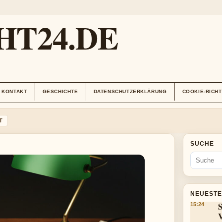
HT24.DE
KONTAKT
GESCHICHTE
DATENSCHUTZERKLÄRUNG
COOKIE-RICHT
T
SUCHE
NEUESTE
S
15:24