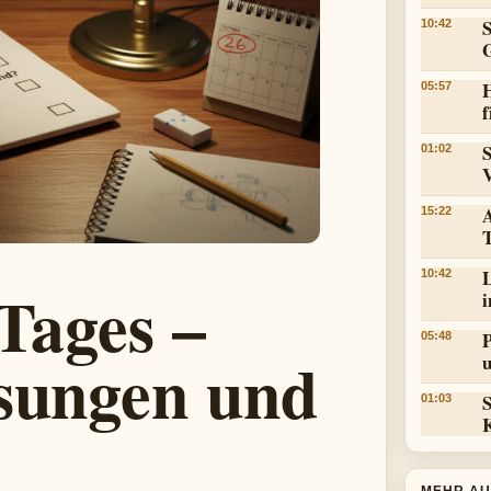
10:42
05:57
f
01:02
15:22
L
10:42
 Tages –
05:48
ösungen und
01:03