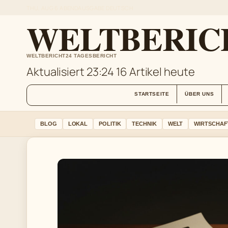
THU, AUG 6
ABENDAUSGABE
DEUTSCH
WELTBERIC
WELTBERICHT24 TAGESBERICHT
Aktualisiert 23:24
16 Artikel heute
STARTSEITE
ÜBER UNS
BLOG
LOKAL
POLITIK
TECHNIK
WELT
WIRTSCHAF