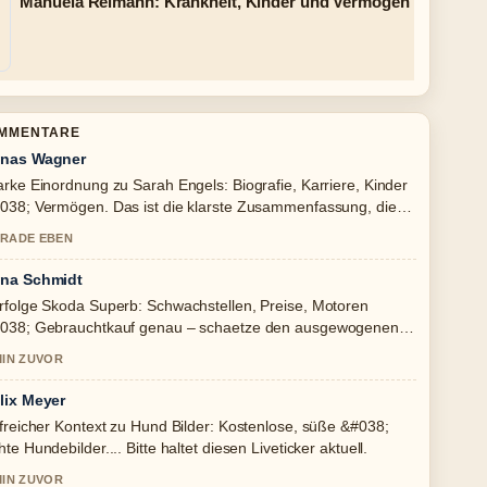
Manuela Reimann: Krankheit, Kinder und Vermögen
OMMENTARE
nas Wagner
arke Einordnung zu Sarah Engels: Biografie, Karriere, Kinder
038; Vermögen. Das ist die klarste Zusammenfassung, die
h heute gesehen habe.
RADE EBEN
na Schmidt
rfolge Skoda Superb: Schwachstellen, Preise, Motoren
038; Gebrauchtkauf genau – schaetze den ausgewogenen
n hier.
MIN ZUVOR
lix Meyer
lfreicher Kontext zu Hund Bilder: Kostenlose, süße &#038;
hte Hundebilder.... Bitte haltet diesen Liveticker aktuell.
MIN ZUVOR