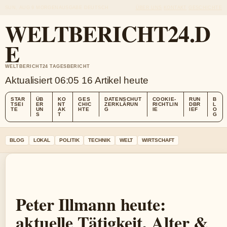
SUN, AUG 9
MORGENAUSGABE
DEUTSCH
ÜBER UNS
KONTAKT
GESCHICHTE
WELTBERICHT24.D
E
WELTBERICHT24 TAGESBERICHT
Aktualisiert 06:05
16 Artikel heute
STAR
ÜB
KO
GES
DATENSCHUT
COOKIE-
RUN
B
TSEI
ER
NT
CHIC
ZERKLÄRUN
RICHTLIN
DBR
L
TE
UN
AK
HTE
G
IE
IEF
O
S
T
G
BLOG
LOKAL
POLITIK
TECHNIK
WELT
WIRTSCHAFT
Peter Illmann heute:
aktuelle Tätigkeit, Alter &