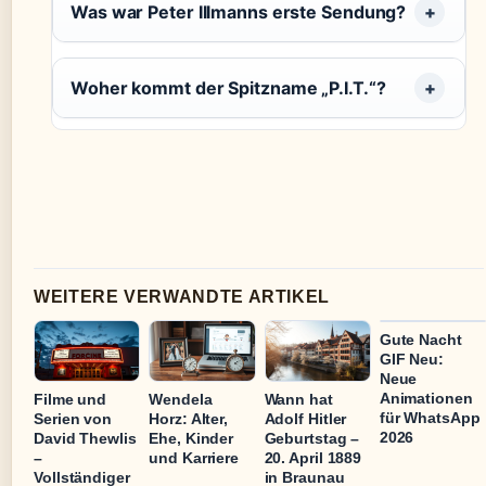
Was war Peter Illmanns erste Sendung?
Woher kommt der Spitzname „P.I.T.“?
WEITERE VERWANDTE ARTIKEL
Gute Nacht
GIF Neu:
Neue
Animationen
Filme und
Wendela
Wann hat
für WhatsApp
Serien von
Horz: Alter,
Adolf Hitler
2026
David Thewlis
Ehe, Kinder
Geburtstag –
–
und Karriere
20. April 1889
Vollständiger
in Braunau