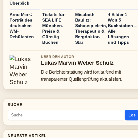
Überblick
Arno Merk:
Tickets für
Elisabeth
4 Bilder 1
Porträt des
SEA LIFE
Baulitz:
Wort 5
deutschen
München:
Schauspielerin,
Buchstaben –
WM-
Preise &
Therapeutin &
Alle
Debütanten
Günstig
Bergdoktor-
Lösungen
Buchen
Star
und Tipps
UBER DEN AUTOR
Lukas Marvin Weber Schulz
Die Berichterstattung wird fortlaufend mit
transparenter Quellenprüfung aktualisiert.
SUCHE
Los
NEUESTE ARTIKEL