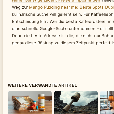
Nähe: Günstige Läden, Preise & Tipps finden
vielle
Weg zur
Mango Pudding near me: Beste Spots Dubli
kulinarische Suche will gelernt sein. Für Kaffeelieb
Entscheidung klar: Wer die beste Kaffeerösterei in 
eine schnelle Google-Suche unternehmen – er soll
Denn die beste Adresse ist die, die nicht nur Bohn
genau diese Röstung zu diesem Zeitpunkt perfekt is
WEITERE VERWANDTE ARTIKEL