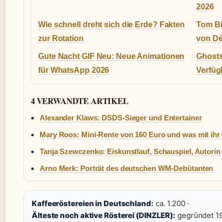
2026
Wie schnell dreht sich die Erde? Fakten
Tom Bi
zur Rotation
von Dé
Gute Nacht GIF Neu: Neue Animationen
Ghosts 
für WhatsApp 2026
Verfüg
4 VERWANDTE ARTIKEL
Alexander Klaws: DSDS-Sieger und Entertainer
Mary Roos: Mini-Rente von 160 Euro und was mit ihr p
Tanja Szewczenko: Eiskunstlauf, Schauspiel, Autorin
Arno Merk: Porträt des deutschen WM-Debütanten
Kaffeeröstereien in Deutschland:
ca. 1.200 ·
Älteste noch aktive Rösterei (DINZLER):
gegründet 19