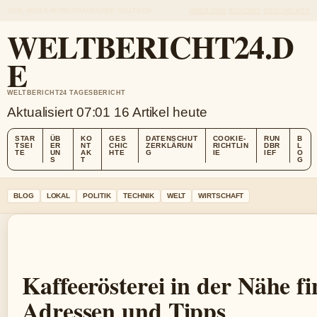
SUN, AUG 9
MORGENAUSGABE
DEUTSCH
ÜBER UNS
KONTAKT
GESCHICHTE
WELTBERICHT24.D
E
WELTBERICHT24 TAGESBERICHT
Aktualisiert 07:01
16 Artikel heute
STAR
ÜB
KO
GES
DATENSCHUT
COOKIE-
RUN
B
TSEI
ER
NT
CHIC
ZERKLÄRUN
RICHTLIN
DBR
L
TE
UN
AK
HTE
G
IE
IEF
O
S
T
G
BLOG
LOKAL
POLITIK
TECHNIK
WELT
WIRTSCHAFT
Kaffeerösterei in der Nähe f
Adressen und Tipps