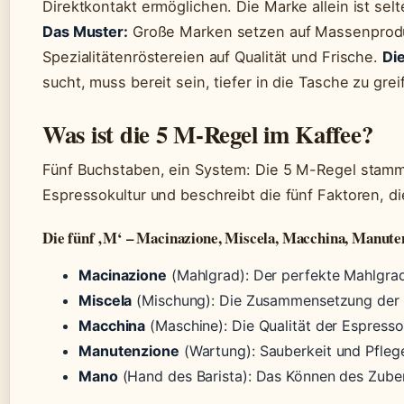
Direktkontakt ermöglichen. Die Marke allein ist sel
Das Muster:
Große Marken setzen auf Massenproduk
Spezialitätenröstereien auf Qualität und Frische.
Di
sucht, muss bereit sein, tiefer in die Tasche zu grei
Was ist die 5 M-Regel im Kaffee?
Fünf Buchstaben, ein System: Die 5 M-Regel stammt
Espressokultur und beschreibt die fünf Faktoren, 
Die fünf ‚M‘ – Macinazione, Miscela, Macchina, Manut
Macinazione
(Mahlgrad): Der perfekte Mahlgrad 
Miscela
(Mischung): Die Zusammensetzung der 
Macchina
(Maschine): Die Qualität der Espress
Manutenzione
(Wartung): Sauberkeit und Pflege
Mano
(Hand des Barista): Das Können des Zuber