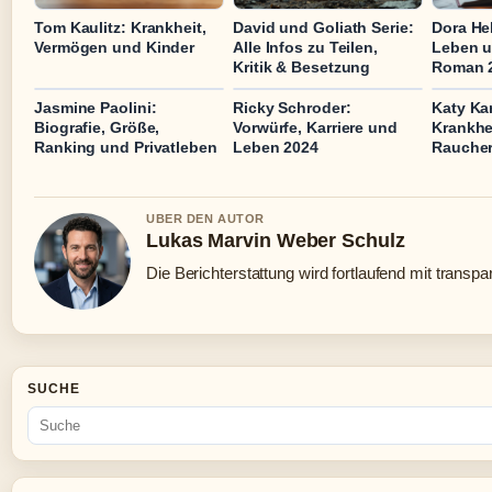
Tom Kaulitz: Krankheit,
David und Goliath Serie:
Dora Hel
Vermögen und Kinder
Alle Infos zu Teilen,
Leben u
Kritik & Besetzung
Roman 
Jasmine Paolini:
Ricky Schroder:
Katy Ka
Biografie, Größe,
Vorwürfe, Karriere und
Krankhei
Ranking und Privatleben
Leben 2024
Raucher
UBER DEN AUTOR
Lukas Marvin Weber Schulz
Die Berichterstattung wird fortlaufend mit transpa
SUCHE