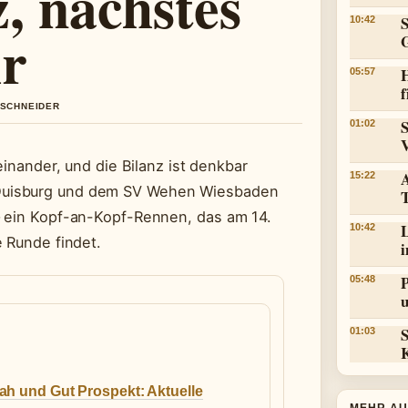
, nächstes
10:42
hr
05:57
f
 SCHNEIDER
01:02
einander, und die Bilanz ist denkbar
15:22
Duisburg und dem SV Wehen Wiesbaden
– ein Kopf-an-Kopf-Rennen, das am 14.
L
10:42
e Runde findet.
05:48
01:03
ah und Gut Prospekt: Aktuelle