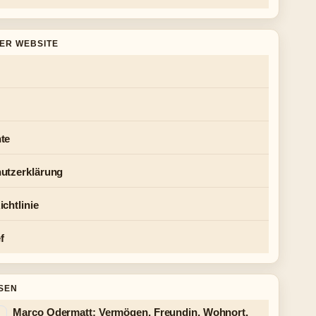
DER WEBSITE
te
utzerklärung
chtlinie
f
SEN
Marco Odermatt: Vermögen, Freundin, Wohnort,