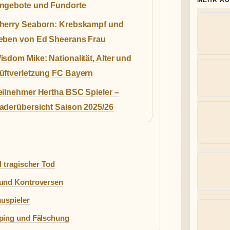
MEHR AU
ngebote und Fundorte
herry Seaborn: Krebskampf und
eben von Ed Sheerans Frau
isdom Mike: Nationalität, Alter und
üftverletzung FC Bayern
eilnehmer Hertha BSC Spieler –
aderübersicht Saison 2025/26
d tragischer Tod
 und Kontroversen
auspieler
oping und Fälschung