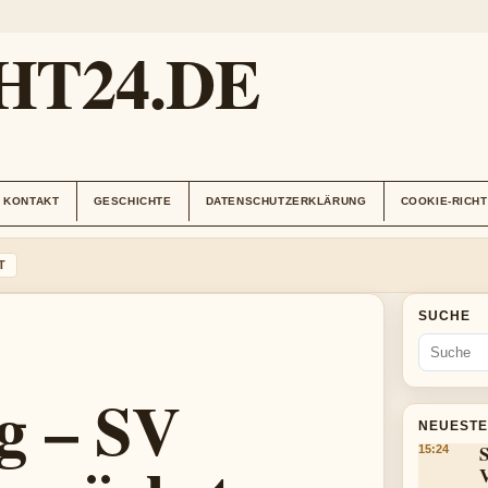
HT24.DE
KONTAKT
GESCHICHTE
DATENSCHUTZERKLÄRUNG
COOKIE-RICHT
T
SUCHE
g – SV
NEUESTE
S
15:24