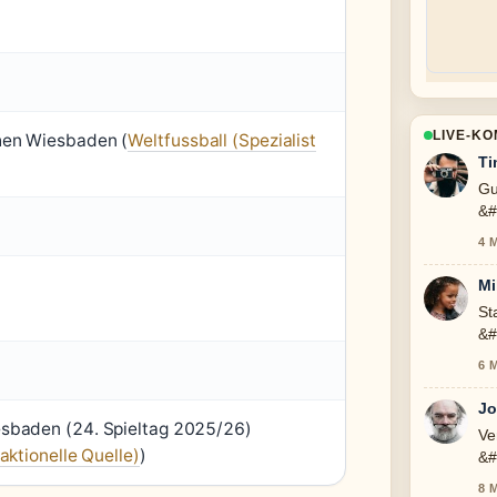
LIVE-K
hen Wiesbaden (
Weltfussball (Spezialist
Ti
Gu
&#
4 
Mi
St
&#
ic
6 
Jo
sbaden (24. Spieltag 2025/26)
Ve
aktionelle Quelle)
)
&#
To
8 