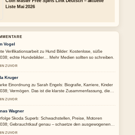
Coin Master Free Spins Link Deutsch – aktuelle
Liste Mai 2026
OMMENTARE
m Vogel
te Verifikationsarbeit zu Hund Bilder: Kostenlose, süße
038; echte Hundebilder.... Mehr Medien sollten so schreiben.
MIN ZUVOR
la Kruger
arke Einordnung zu Sarah Engels: Biografie, Karriere, Kinder
038; Vermögen. Das ist die klarste Zusammenfassung, die
h heute gesehen habe.
MIN ZUVOR
nas Wagner
rfolge Skoda Superb: Schwachstellen, Preise, Motoren
038; Gebrauchtkauf genau – schaetze den ausgewogenen
n hier.
MIN ZUVOR