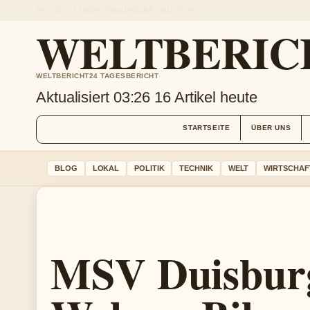
FRI, AUG 7
MORGENAUSGABE
DEUTSCH
WELTBERIC
WELTBERICHT24 TAGESBERICHT
Aktualisiert 03:26
16 Artikel heute
STARTSEITE
ÜBER UNS
BLOG
LOKAL
POLITIK
TECHNIK
WELT
WIRTSCHAF
MSV Duisbur