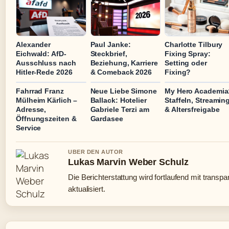
Alexander
Paul Janke:
Charlotte Tilbury
Eichwald: AfD-
Steckbrief,
Fixing Spray:
Ausschluss nach
Beziehung, Karriere
Setting oder
Hitler-Rede 2026
& Comeback 2026
Fixing?
Fahrrad Franz
Neue Liebe Simone
My Hero Academia
Mülheim Kärlich –
Ballack: Hotelier
Staffeln, Streamin
Adresse,
Gabriele Terzi am
& Altersfreigabe
Öffnungszeiten &
Gardasee
Service
UBER DEN AUTOR
Lukas Marvin Weber Schulz
Die Berichterstattung wird fortlaufend mit transp
aktualisiert.