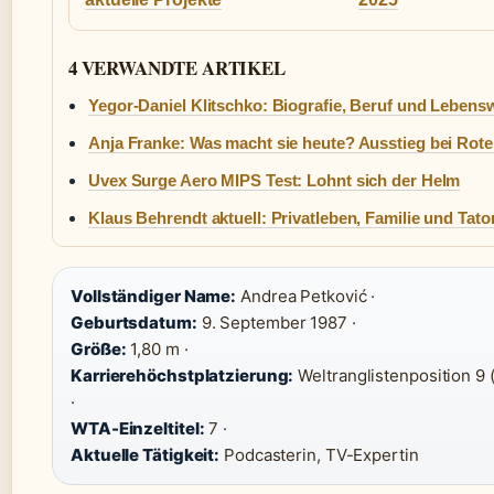
4 VERWANDTE ARTIKEL
Yegor-Daniel Klitschko: Biografie, Beruf und Lebens
Anja Franke: Was macht sie heute? Ausstieg bei Rot
Uvex Surge Aero MIPS Test: Lohnt sich der Helm
Klaus Behrendt aktuell: Privatleben, Familie und Tato
Vollständiger Name:
Andrea Petković ·
Geburtsdatum:
9. September 1987 ·
Größe:
1,80 m ·
Karrierehöchstplatzierung:
Weltranglistenposition 9 
·
WTA-Einzeltitel:
7 ·
Aktuelle Tätigkeit:
Podcasterin, TV-Expertin