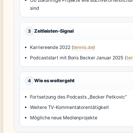
Ob zukünftige Projekte wie Buchveröffentlichu
sind
Zeitleisten-Signal
3
Karriereende 2022 (
tennis.de
)
Podcaststart mit Boris Becker Januar 2025 (
te
Wie es weitergeht
4
Fortsetzung des Podcasts „Becker Petkovic“
Weitere TV-Kommentatorentätigkeit
Mögliche neue Medienprojekte