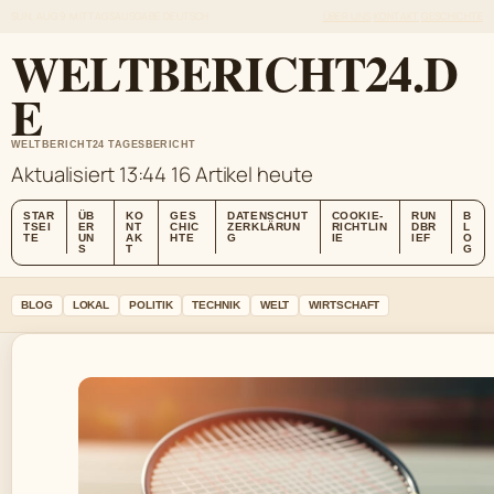
SUN, AUG 9
MITTAGSAUSGABE
DEUTSCH
ÜBER UNS
KONTAKT
GESCHICHTE
WELTBERICHT24.D
E
WELTBERICHT24 TAGESBERICHT
Aktualisiert 13:44
16 Artikel heute
STAR
ÜB
KO
GES
DATENSCHUT
COOKIE-
RUN
B
TSEI
ER
NT
CHIC
ZERKLÄRUN
RICHTLIN
DBR
L
TE
UN
AK
HTE
G
IE
IEF
O
S
T
G
BLOG
LOKAL
POLITIK
TECHNIK
WELT
WIRTSCHAFT