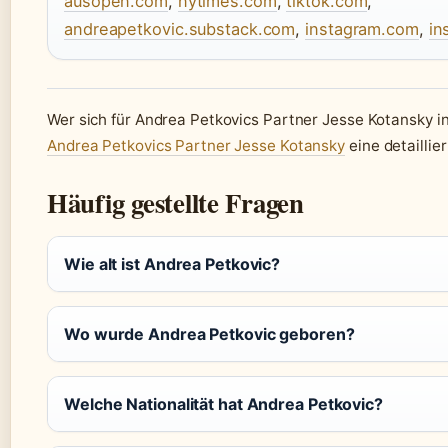
ausopen.com
,
nytimes.com
,
tiktok.com
,
andreapetkovic.substack.com
,
instagram.com
,
in
Wer sich für Andrea Petkovics Partner Jesse Kotansky int
Andrea Petkovics Partner Jesse Kotansky
eine detaillie
Häufig gestellte Fragen
Wie alt ist Andrea Petkovic?
Wo wurde Andrea Petkovic geboren?
Welche Nationalität hat Andrea Petkovic?