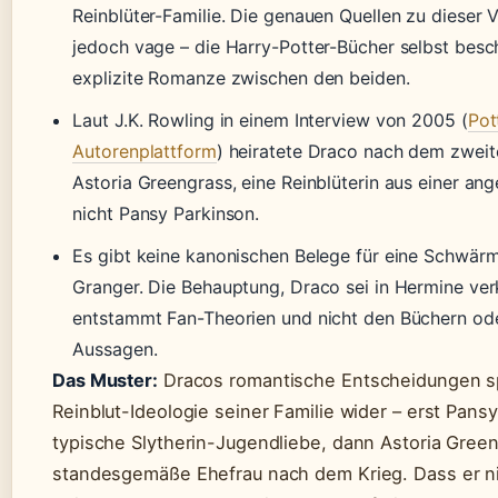
Reinblüter-Familie. Die genauen Quellen zu dieser 
jedoch vage – die Harry-Potter-Bücher selbst besc
explizite Romanze zwischen den beiden.
Laut J.K. Rowling in einem Interview von 2005 (
Pot
Autorenplattform
) heiratete Draco nach dem zweit
Astoria Greengrass, eine Reinblüterin aus einer an
nicht Pansy Parkinson.
Es gibt keine kanonischen Belege für eine Schwärm
Granger. Die Behauptung, Draco sei in Hermine ver
entstammt Fan-Theorien und nicht den Büchern oder
Aussagen.
Das Muster:
Dracos romantische Entscheidungen sp
Reinblut-Ideologie seiner Familie wider – erst Pansy
typische Slytherin-Jugendliebe, dann Astoria Green
standesgemäße Ehefrau nach dem Krieg. Dass er n