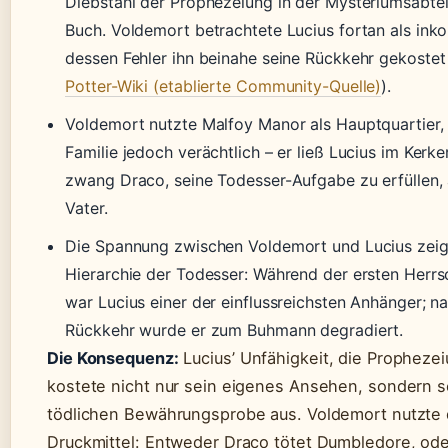
Diebstahl der Prophezeiung in der Mysteriumsabtei
Buch. Voldemort betrachtete Lucius fortan als ink
dessen Fehler ihn beinahe seine Rückkehr gekostet 
Potter-Wiki (etablierte Community-Quelle)
).
Voldemort nutzte Malfoy Manor als Hauptquartier,
Familie jedoch verächtlich – er ließ Lucius im Ker
zwang Draco, seine Todesser-Aufgabe zu erfüllen, a
Vater.
Die Spannung zwischen Voldemort und Lucius zeigt
Hierarchie der Todesser: Während der ersten Herr
war Lucius einer der einflussreichsten Anhänger; na
Rückkehr wurde er zum Buhmann degradiert.
Die Konsequenz:
Lucius’ Unfähigkeit, die Prophezei
kostete nicht nur sein eigenes Ansehen, sondern s
tödlichen Bewährungsprobe aus. Voldemort nutzte d
Druckmittel: Entweder Draco tötet Dumbledore, ode