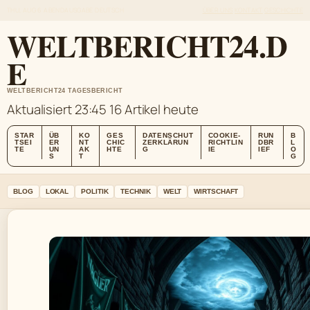
THU, AUG 6
ABENDAUSGABE
DEUTSCH
ÜBER UNS
KONTAKT
GESCHICHTE
WELTBERICHT24.D
E
WELTBERICHT24 TAGESBERICHT
Aktualisiert 23:45
16 Artikel heute
STAR
ÜB
KO
GES
DATENSCHUT
COOKIE-
RUN
B
TSEI
ER
NT
CHIC
ZERKLÄRUN
RICHTLIN
DBR
L
TE
UN
AK
HTE
G
IE
IEF
O
S
T
G
BLOG
LOKAL
POLITIK
TECHNIK
WELT
WIRTSCHAFT