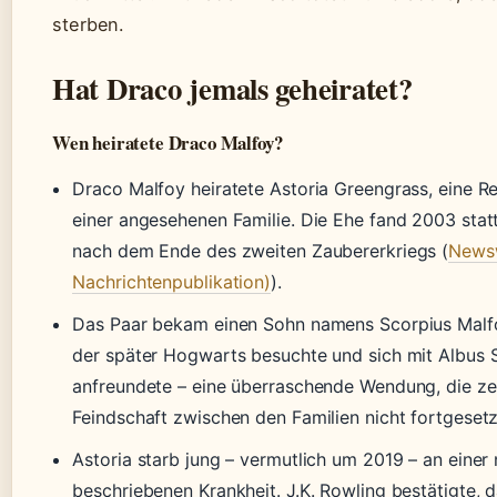
sterben.
Hat Draco jemals geheiratet?
Wen heiratete Draco Malfoy?
Draco Malfoy heiratete Astoria Greengrass, eine Re
einer angesehenen Familie. Die Ehe fand 2003 statt
nach dem Ende des zweiten Zaubererkriegs (
Newsw
Nachrichtenpublikation)
).
Das Paar bekam einen Sohn namens Scorpius Malf
der später Hogwarts besuchte und sich mit Albus 
anfreundete – eine überraschende Wendung, die zei
Feindschaft zwischen den Familien nicht fortgeset
Astoria starb jung – vermutlich um 2019 – an einer 
beschriebenen Krankheit. J.K. Rowling bestätigte, 