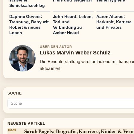
schwerer
Preis und Vergleich
seine Hygiene
Schicksalsschlag
Daphne Govers:
John Heard: Leben,
Aaron Altaras:
Trennung, Baby mit
Tod und
Herkunft, Karriere
Robert & neues
Verbindung zu
und Privates
Leben
Amber Heard
UBER DEN AUTOR
Lukas Marvin Weber Schulz
Die Berichterstattung wird fortlaufend mit transp
aktualisiert.
SUCHE
NEUESTE ARTIKEL
Sarah Engels: Biografie, Karriere, Kinder & Ver
15:24