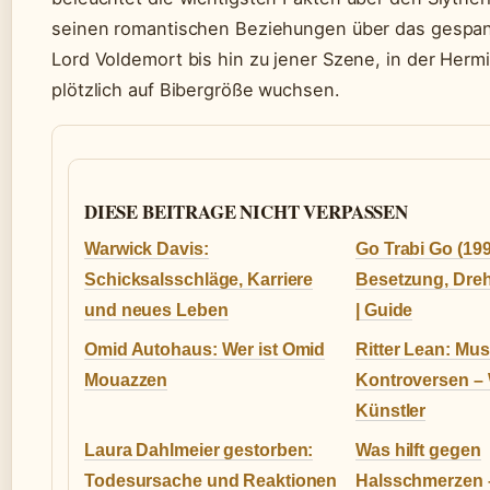
seinen romantischen Beziehungen über das gespann
Lord Voldemort bis hin zu jener Szene, in der Her
plötzlich auf Bibergröße wuchsen.
DIESE BEITRAGE NICHT VERPASSEN
Warwick Davis:
Go Trabi Go (1991
Schicksalsschläge, Karriere
Besetzung, Dreh
und neues Leben
| Guide
Omid Autohaus: Wer ist Omid
Ritter Lean: Mu
Mouazzen
Kontroversen – 
Künstler
Laura Dahlmeier gestorben:
Was hilft gegen
Todesursache und Reaktionen
Halsschmerzen –