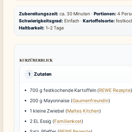
Zubereitungszeit:
ca. 30 Minuten ·
Portionen:
4 Pers
Schwierigkeitsgrad:
Einfach ·
Kartoffelsorte:
festkoc
Haltbarkeit:
1–2 Tage
KURZÜBERBLICK
Zutaten
1
700 g festkochende Kartoffeln (
REWE Rezepte
200 g Mayonnaise (
Gaumenfreundin
)
1 kleine Zwiebel (
Maltes Kitchen
)
2 EL Essig (
Familienkost
)
Salz, Pfeffer (
REWE Rezepte
)