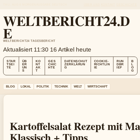
THU, AUG 6
MORGENAUSGABE
DEUTSCH
ÜBER UNS
KONTAKT
GESCHICHTE
WELTBERICHT24.D
E
WELTBERICHT24 TAGESBERICHT
Aktualisiert 11:30
16 Artikel heute
STAR
ÜB
KO
GES
DATENSCHUT
COOKIE-
RUN
B
TSEI
ER
NT
CHIC
ZERKLÄRUN
RICHTLIN
DBR
L
TE
UN
AK
HTE
G
IE
IEF
O
S
T
G
BLOG
LOKAL
POLITIK
TECHNIK
WELT
WIRTSCHAFT
Kartoffelsalat Rezept mit Ma
Klassisch + Tipps