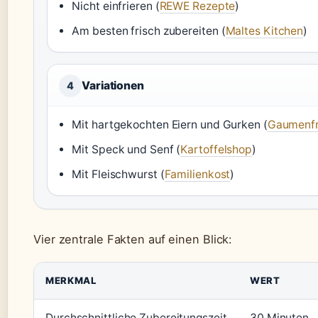
Nicht einfrieren (
REWE Rezepte
)
Am besten frisch zubereiten (
Maltes Kitchen
)
Variationen
4
Mit hartgekochten Eiern und Gurken (
Gaumenfr
Mit Speck und Senf (
Kartoffelshop
)
Mit Fleischwurst (
Familienkost
)
Vier zentrale Fakten auf einen Blick:
MERKMAL
WERT
Durchschnittliche Zubereitungszeit
30 Minuten