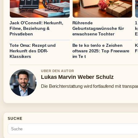
Jack O’Connell: Herkunft,
Rührende
1
Filme, Beziehung &
Geburtstagswünsche für
k
Privatleben
erwachsene Tochter
E
Tote Oma: Rezept und
Be te ko tenlo e Zeichen
K
Herkunft des DDR-
oftware 2025: Top Freeware
F
Klassikers
im Te t
UBER DEN AUTOR
Lukas Marvin Weber Schulz
Die Berichterstattung wird fortlaufend mit transpa
SUCHE