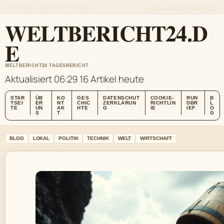
MON, AUG 10
MORGENAUSGABE
DEUTSCH
ÜBER UNS
KONTAKT
GESCHICHTE
WELTBERICHT24.D
E
WELTBERICHT24 TAGESBERICHT
Aktualisiert 06:29
16 Artikel heute
STAR
ÜB
KO
GES
DATENSCHUT
COOKIE-
RUN
B
TSEI
ER
NT
CHIC
ZERKLÄRUN
RICHTLIN
DBR
L
TE
UN
AK
HTE
G
IE
IEF
O
S
T
G
BLOG
LOKAL
POLITIK
TECHNIK
WELT
WIRTSCHAFT