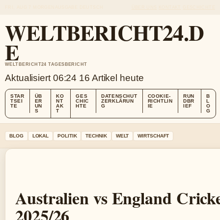
FRI, AUG 7
MORGENAUSGABE
DEUTSCH
ÜBER UNS
KONTAKT
GESCHICHTE
WELTBERICHT24.D
E
WELTBERICHT24 TAGESBERICHT
Aktualisiert 06:24
16 Artikel heute
STAR
ÜB
KO
GES
DATENSCHUT
COOKIE-
RUN
B
TSEI
ER
NT
CHIC
ZERKLÄRUN
RICHTLIN
DBR
L
TE
UN
AK
HTE
G
IE
IEF
O
S
T
G
BLOG
LOKAL
POLITIK
TECHNIK
WELT
WIRTSCHAFT
Australien vs England Crick
2025/26