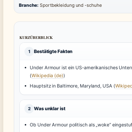
Branche:
Sportbekleidung und -schuhe
KURZÜBERBLICK
Bestätigte Fakten
1
Under Armour ist ein US-amerikanisches Unter
(
Wikipedia (de)
)
Hauptsitz in Baltimore, Maryland, USA (
Wikiped
Was unklar ist
2
Ob Under Armour politisch als „woke” eingestu