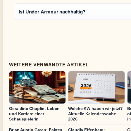
Ist Under Armour nachhaltig?
WEITERE VERWANDTE ARTIKEL
Geraldine Chaplin: Leben
Welche KW haben wir jetzt?
B
und Karriere einer
Aktuelle Kalenderwoche
o
Schauspielerin
2026
im
Brian Austin Green: Fakten
Claudia Effenberg:
G