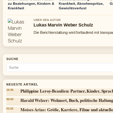
zu Beziehungen, Kindern &
Krankheit, Abnehmspritze,
G
Krankheit
Gewichtsverlust
UBER DEN AUTOR
Lukas Marvin Weber Schulz
Die Berichterstattung wird fortlaufend mit transpa
SUCHE
NEUESTE ARTIKEL
Philippine Leroy-Beaulieu: Partner, Kinder, Spra
10:36
Harald Welzer: Wohnort, Buch, politische Haltun
05:50
Moises Arias: Größe, Karriere, Filme und aktuell
01:02