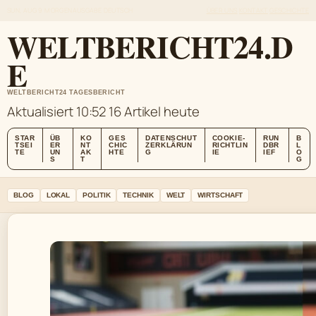
SUN, AUG 9
MORGENAUSGABE
DEUTSCH
ÜBER UNS
KONTAKT
GESCHICHTE
WELTBERICHT24.D
E
WELTBERICHT24 TAGESBERICHT
Aktualisiert 10:52
16 Artikel heute
STAR
ÜB
KO
GES
DATENSCHUT
COOKIE-
RUN
B
TSEI
ER
NT
CHIC
ZERKLÄRUN
RICHTLIN
DBR
L
TE
UN
AK
HTE
G
IE
IEF
O
S
T
G
BLOG
LOKAL
POLITIK
TECHNIK
WELT
WIRTSCHAFT