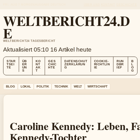
FRI, AUG 7
MORGENAUSGABE
DEUTSCH
ÜBER UNS
KONTAKT
GESCHICHTE
WELTBERICHT24.D
E
WELTBERICHT24 TAGESBERICHT
Aktualisiert 05:10
16 Artikel heute
STAR
ÜB
KO
GES
DATENSCHUT
COOKIE-
RUN
B
TSEI
ER
NT
CHIC
ZERKLÄRUN
RICHTLIN
DBR
L
TE
UN
AK
HTE
G
IE
IEF
O
S
T
G
BLOG
LOKAL
POLITIK
TECHNIK
WELT
WIRTSCHAFT
Caroline Kennedy: Leben, Fa
Kennedy-Tochter